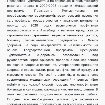
Президента Туркменистана по социально-экономическому
ИНТЕРНЕТ ГАЗЕТА
развитию страны в 2022-2028 годах» и «Национальной
программы Президента Туркменистана по
преобразованию социально-бытовых условий населения
КОНТАКТНЫЕ ДАННЫЕ
сёл, посёлков, городов этрапов и этрапских центров на
период до 2028 года», расширяется профильная
инфраструктура – в Ашхабаде и велаятах продолжается
строительство современных научно-клинические центров,
больниц, фармацевтических предприятий и Домов
здоровья. За годы нейтралитета и независимости на
основе Государственной программы Президента
Туркменистана «Здоровье», разработанной под
руководством Героя-Аркадага, проделана большая работа
по охране здоровья населения, утверждению принципов
здорового образа жизни, развитию физической культуры и
массового спорта. По всей стране была создана сеть
современных медицинских учреждений – центры «Ene
mähri» и неотложной скорой помощи, многопрофильные
больницы и санатории, фармацевтические предприятия. В
этом направлении продолжается эффективная работа.
Созданы все необходимые условия для укрепления
здоровья населения, профилактики, диагностики и лечения