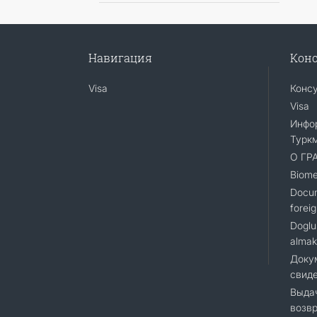
Навигация
Конс
Visa
Конс
Visa
Инфо
Турк
О ГР
Biome
Docum
foreig
Doglu
almak
Доку
свиде
Выдач
возвр