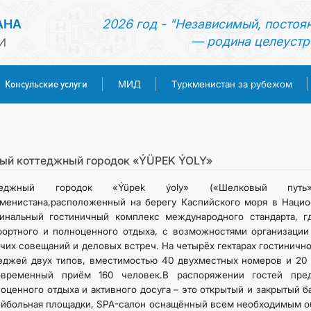
АНА
2026 год - "Независимый, постоя
— родина целеустр
И
Консульские услуги
МИД
Туркменистан за рубежом
ГЛАВНАЯ
НОВОСТИ
ый коттеджный городок «ÝÜPEK ÝOLY»
теджный городок «Ýüpek ýoly» («Шелковый путь
ТУРКМЕНИСТАН
менистана,расположенный на берегу Каспийского моря в Национ
гинальный гостиничный комплекс международного стандарта, 
ортного и полноценного отдыха, с возможностями организации
КОНСУЛЬСКИЕ УСЛУГИ
чих совещаний и деловых встреч. На четырёх гектарах гостиничн
еджей двух типов, вместимостью 40 двухместных номеров и 20
МИД
овременный приём 160 человек.В распоряжении гостей пре
оценного отдыха и активного досуга – это открытый и закрытый б
йбольная площадки, SPA-салон оснащённый всем необходимым обо
ТУРКМЕНИСТАН ЗА РУБЕЖОМ