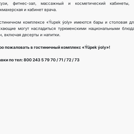
кузи, фитнес-зал, массажный и косметический кабинеты, б
кмахерская и кабинет врача.
ИНТЕРНЕТ ГАЗЕТА
стиничном комплексе «Ýupek ýoly» имеются бары и столовая дл
ыхающие могут насладиться туркменскими национальными блюда
КОНТАКТНЫЕ ДАННЫЕ
н, включая десерты и напитки.
о пожаловать в гостиничный комплекс «Ýüpek ýoly»!
вки по тел: 800 243 5 79 70 / 71 / 72 / 73