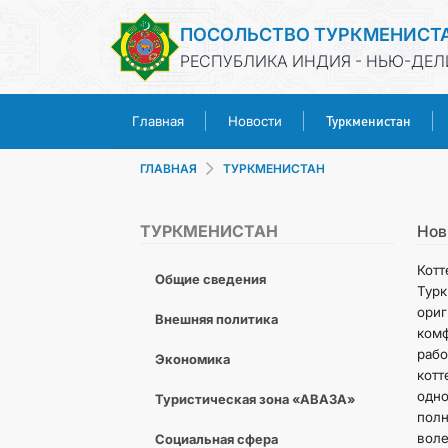
ПОСОЛЬСТВО ТУРКМЕНИСТ
РЕСПУБЛИКА ИНДИЯ - НЬЮ-ДЕЛ
Туркменистан
Главная
Новости
ГЛАВНАЯ
ТУРКМЕНИСТАН
ТУРКМЕНИСТАН
Нов
Кот
Общие сведения
Турк
ори
Внешняя политика
комф
рабо
Экономика
котт
одн
Туристическая зона «АВАЗА»
полн
воле
Социальная сфера