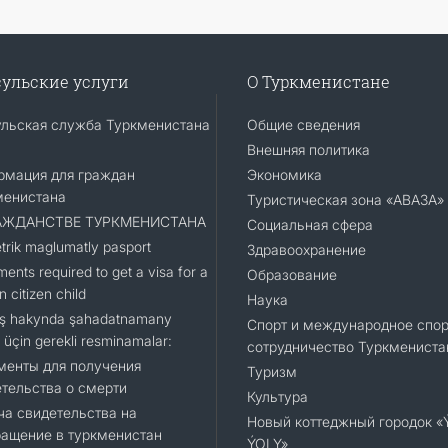
ульские услуги
О Туркменистане
ульская служба Туркменистана
Общие сведения
Внешняя политика
рмация для граждан
Экономика
менистана
Туристическая зона «АВАЗА»
АЖДАНСТВЕ ТУРКМЕНИСТАНА
Социальная сфера
trik maglumatly pasport
Здравоохранение
ents required to get a visa for a
Образование
n citizen child
Наука
ş hakynda şahadatnamany
Спорт и международное спор
 üçin gerekli resminamalar:
сотрудничество Туркмениста
менты для получения
Туризм
тельства о смерти
Культура
а свидетельства на
Новый коттеджный городок 
ащение в туркменистан
ÝOLY»