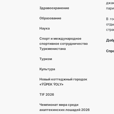
джа
Здравоохранение
пари
Образование
В го
отд
Наука
стра
Спорт и международное
Добр
спортивное сотрудничество
Туркменистана
Спра
Туризм
Культура
Новый коттеджный городок
«ÝÜPEK ÝOLY»
TIF 2026
Чемпионат мира среди
ахалтекинских лошадей 2026