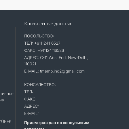
Контактные данные
ПОСОЛЬСТВО:
ТЕЛ: +911124116527
ФАКС: +911124116526
АДРЕС: C-11,West End, New-Delhi,
110021
E-MAIL: tmemb.ind2@gmail.com
КОНСУЛЬСТВО:
ТЕЛ:
тивное
ФАКС:
на
АДРЕС:
E-MAIL:
«ÝÜPEK
Прием граждан по консульским
вопросам